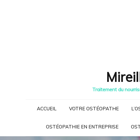
Skip
to
content
Mirei
Traitement du nourriss
ACCUEIL
VOTRE OSTÉOPATHE
L’O
OSTÉOPATHIE EN ENTREPRISE
OST